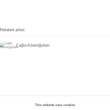
Han, No:67/A, 34425 Beyoğlu
(0212) 293 67 17
SANATORIUM:
Related artist
Tuesday - Saturday: 11:00 AM - 7:00 PM
Sunday: 12:00 PM - 5:00 PM
Çağla Köseoğulları
SANATORIUM Tophane:
Tuesday - Saturday: 11:00 PM - 6:00 PM
Sunday: 12:00 PM - 5:00 PM
Closed during public holidays and January 1st.
info@sanatorium.com.tr
This website uses cookies