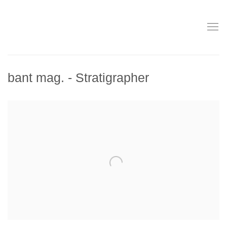
bant mag. - Stratigrapher
Open a larger version of the following image in a popup: