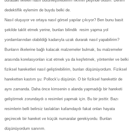
buradaki ilkeleri nasıl bütünleştirebilirim fikrinin peşinde oldum. Benim
dedektiflik eylemim de buydu belki de.
Nasıl oluşuyor ve ortaya nasıl görsel yapılar çıkıyor? Ben bunu basit
şekilde taklit etmek yerine, bunları bilindik resim yapma yol
yordamlarından olabildiği kadarıyla uzak durarak nasıl yapabilirim?
Bunların ilkelerine bağlı kalacak malzemeler bulmak, bu malzemeler
arasında korelasyonları icat etmek ya da keşfetmek, yöntemler ve belki
fiziksel hareketleri nasıl geliştirebilirim, bunları düşünüyordum. Fiziksel
hareketten kastım şu: Pollock’u düşünün. O bir fiziksel harekettir de
aynı zamanda. Daha önce kimsenin o alanda yapmadığı bir hareketi
geliştirmek zorundaydı o resimleri yapmak için. Bu bir jesttir. Bazı
resimlerin belli belirsiz taslakları kafamdaydı fakat onları hayata
geçirecek bir hareket ve küçük numaralar gerekiyordu. Bunları
düşünüyordum sanırım.