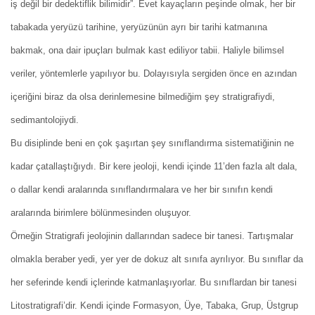
iş değil bir dedektiflik bilimidir”. Evet kayaçların peşinde olmak, her bir
tabakada yeryüzü tarihine, yeryüzünün ayrı bir tarihi katmanına
bakmak, ona dair ipuçları bulmak kast ediliyor tabii. Haliyle bilimsel
veriler, yöntemlerle yapılıyor bu. Dolayısıyla sergiden önce en azından
içeriğini biraz da olsa derinlemesine bilmediğim şey stratigrafiydi,
sedimantolojiydi.
Bu disiplinde beni en çok şaşırtan şey sınıflandırma sistematiğinin ne
kadar çatallaştığıydı. Bir kere jeoloji, kendi içinde 11’den fazla alt dala,
o dallar kendi aralarında sınıflandırmalara ve her bir sınıfın kendi
aralarında birimlere bölünmesinden oluşuyor.
Örneğin Stratigrafi jeolojinin dallarından sadece bir tanesi. Tartışmalar
olmakla beraber yedi, yer yer de dokuz alt sınıfa ayrılıyor. Bu sınıflar da
her seferinde kendi içlerinde katmanlaşıyorlar. Bu sınıflardan bir tanesi
Litostratigrafi’dir. Kendi içinde Formasyon, Üye, Tabaka, Grup, Üstgrup