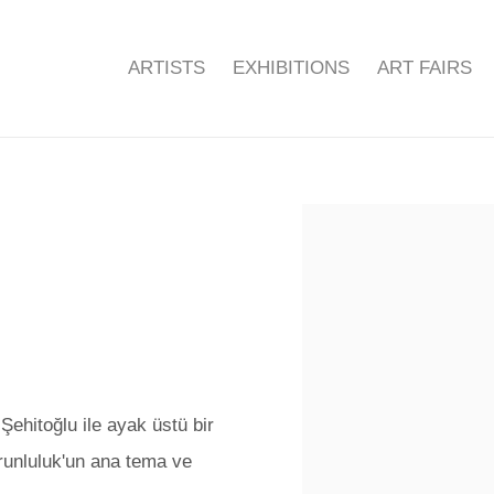
ARTISTS
EXHIBITIONS
ART FAIRS
Open a larger version of the f
hitoğlu ile ayak üstü bir
Zorunluluk'un ana tema ve