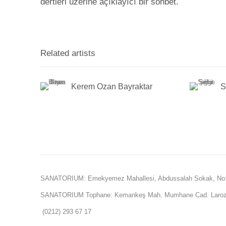
dertleri üzerine açıklayıcı bir sohbet.
Related artists
Kerem Ozan Bayraktar
S
SANATORIUM: Emekyemez Mahallesi, Abdussalah Sokak, No:
SANATORIUM Tophane: Kemankeş Mah. Mumhane Cad. Laroz 
(0212) 293 67 17