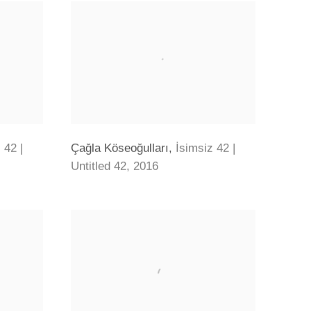
 42 |
Çağla Köseoğulları
,
İsimsiz 42 |
Untitled 42
,
2016