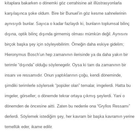
kitaplara bakarken o dönemki göz cerrahisine ait illüstrasyonlarla
karşılaşınca şoke oldum. Bire bir Bunuel’in göz kesme sahnelerinin
aynısıydı bunlar. Sayıca o kadar fazlaydı ki, bunların toplumsal bilinç
dışına, optik bilinç dışında girmemiş olması mümkün değil. Aynısını
birçok başka şey için söyleyebilirim. Örneğin daha eskiye gidelim;
Hieronymus Bosch’un hep zamanının ilerisinde ya da daha yakın bir
terimle “dışında” olduğu söylenegelir. Oysa ki tam da zamanının bir
insanı ve ressamıdır. Onun yaptıklarının çoğu, kendi döneminde,
şimdiki terimlerle söylersek “popüler olan” temalar, imgelerdi. Hatta bu
imgeler, görseller; o dönemde tekrar ortaya çıkmış şeylerdi. Yani o
dönemden de öncesine aitti. Zaten bu nedenle ona “Gryllos Ressamı”
derlerdi. Söylemek istediğim şey, her kavram bir başka kavramın yerine
temellük eder, ikame edilir.