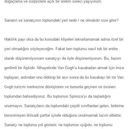
doğaçlama ve sürprizlere açık bir üretim süreci yaşıyorum.
Sanatın ve sanatçının toplumdaki yeri nedir / ne olmalıdır size göre?
Haklılık payı olsa da bu konudaki klişeleri tekrarlamamak adına özel bir
yeri olmadığını söyleyeceğim. Fakat ben toplumu nasıl tek bir entite
olarak düşünemiyorsam sanatçıyı da öyle düşünemiyorum. Bu, bazen
gerilimli bir ilişkidir. Nihayetinde Van Gogh’u kasabadan atmak için imza
toplayan, ardından onu öldürüp bir asır sonra da bu kasabayı bir tür Van
Gogh turizmi merkezine dönüştüren ve bununla geçinen ve övünen
toplumdan bahsediyoruz. Bu toplumun Spinoza’yı da taşladığını
unutmayın. Sanatçıların da toplumdaki çeşitli sınıflardan gelen, birbirine
benzemeyen iktisadi şartlar içinde olduğunu unutmamak lazım elbette.
Sanatçı ne topluma yol gösterir, ne toplumun ışığıdır, ne toplumu