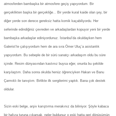
atmosferden bambaşka bir atmosfere geçiş yapıyordum. Bir
gerçeklikten başka bir gerçekliğe... Bir yerde kural kaide olan şey, bir
diğer yerde son derece gereksiz hatta komik kaçabiliyordu. Her
seferinde edindiğiniz çevreden ve arkadaşlardan kopuyor yeni bir yerde
bambaşka arkadaşlar ediniyordunuz. İstanbul’da okuldayken hem
Galerist’te çalışıyordum hem de ara sıra Ömer Uluç’a asistanlık
yapıyordum. Bu sebeple de bir sürü sanatçı arkadaşım oldu bu süre
içinde. Resim dünyasından kastınız buysa eğer, onunla bu şekilde
karşılaştım. Daha sonra okulda henüz öğrenciyken Hakan ve Banu
Çarmıklı ile tanıştım. Birlikte ilk sergilerimi yaptık. Bana çok destek
oldular.
Sizin eski belge, arşiv karıştırma merakınız da biliniyor. Şöyle kabaca
bir hafıza turuna çıkarsak, neler buldunuz o eski hatta geri dönüşümün