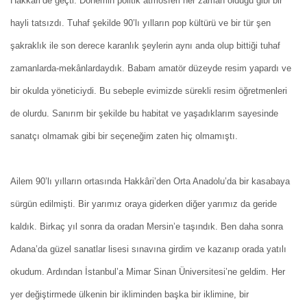
Hakkari’de geçti. Dönemin politik atmosferi her zaman olduğu gibi bir
hayli tatsızdı. Tuhaf şekilde 90’lı yılların pop kültürü ve bir tür şen
şakraklık ile son derece karanlık şeylerin aynı anda olup bittiği tuhaf
zamanlarda-mekânlardaydık. Babam amatör düzeyde resim yapardı ve
bir okulda yöneticiydi. Bu sebeple evimizde sürekli resim öğretmenleri
de olurdu. Sanırım bir şekilde bu habitat ve yaşadıklarım sayesinde
sanatçı olmamak gibi bir seçeneğim zaten hiç olmamıştı.
Ailem 90’lı yılların ortasında Hakkâri’den Orta Anadolu’da bir kasabaya
sürgün edilmişti. Bir yarımız oraya giderken diğer yarımız da geride
kaldık. Birkaç yıl sonra da oradan Mersin’e taşındık. Ben daha sonra
Adana’da güzel sanatlar lisesi sınavına girdim ve kazanıp orada yatılı
okudum. Ardından İstanbul’a Mimar Sinan Üniversitesi’ne geldim. Her
yer değiştirmede ülkenin bir ikliminden başka bir iklimine, bir