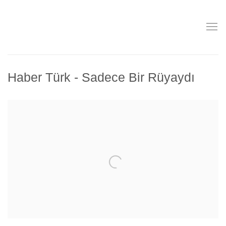
Haber Türk - Sadece Bir Rüyaydı
Open a larger version of the following image in a popup: