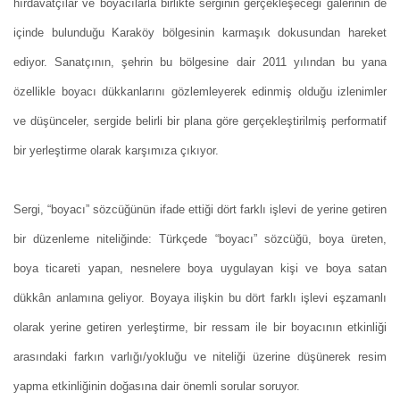
hırdavatçılar ve boyacılarla birlikte serginin gerçekleşeceği galerinin de
içinde bulunduğu Karaköy bölgesinin karmaşık dokusundan hareket
ediyor. Sanatçının, şehrin bu bölgesine dair 2011 yılından bu yana
özellikle boyacı dükkanlarını gözlemleyerek edinmiş olduğu izlenimler
ve düşünceler, sergide belirli bir plana göre gerçekleştirilmiş performatif
bir yerleştirme olarak karşımıza çıkıyor.
Sergi, “boyacı” sözcüğünün ifade ettiği dört farklı işlevi de yerine getiren
bir düzenleme niteliğinde: Türkçede “boyacı” sözcüğü, boya üreten,
boya ticareti yapan, nesnelere boya uygulayan kişi ve boya satan
dükkân anlamına geliyor. Boyaya ilişkin bu dört farklı işlevi eşzamanlı
olarak yerine getiren yerleştirme, bir ressam ile bir boyacının etkinliği
arasındaki farkın varlığı/yokluğu ve niteliği üzerine düşünerek resim
yapma etkinliğinin doğasına dair önemli sorular soruyor.