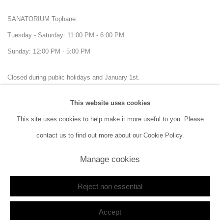
SANATORIUM Tophane:
Tuesday - Saturday: 11:00 PM - 6:00 PM
Sunday: 12:00 PM - 5:00 PM
Closed during public holidays and January 1st.
This website uses cookies
info@sanatorium.com.tr
This site uses cookies to help make it more useful to you. Please
contact us to find out more about our Cookie Policy.
Manage cookies
Manage cookies
Copyright © 2026 SANATORIUM
Site by Artlogic
Reject non essential
Accept