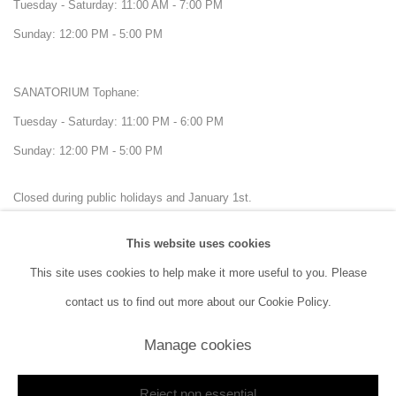
Tuesday - Saturday: 11:00 AM - 7:00 PM
Sunday: 12:00 PM - 5:00 PM
SANATORIUM Tophane:
Tuesday - Saturday: 11:00 PM - 6:00 PM
Sunday: 12:00 PM - 5:00 PM
Closed during public holidays and January 1st.
This website uses cookies
info@sanatorium.com.tr
This site uses cookies to help make it more useful to you. Please
contact us to find out more about our Cookie Policy.
Manage cookies
Manage cookies
Reject non essential
Copyright © 2026 SANATORIUM
Site by Artlogic