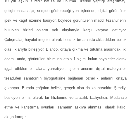
10 yılı aşkın süredir hafıza ve unutma üzerine yaptığı araştırmayı
geliştiren sanatçı, sergide göstereceği yeni işlerinde, dijital görüntüleri
ipek ve kağıt üzerine basıyor; böylece görüntülerin maddi tezahürlerini
bulurken bizleri onların yok oluşlarıyla karşı karşıya getiriyor.
Çalışmalar, hayalet-imgeler olarak belirsiz bir aralıkta aktardıkları bellek
olasılıklarıyla birleşiyor. Blanco, ortaya çıkma ve tutulma arasındaki iki
önemli anda, görüntüleri bir musallatoloji1 biçimi bulan hayaletler olarak
işgal ettikleri bir alana yansıtıyor: İşlerin anonim dijital materyalleri
tesadüfen sanatçının biyografisine bağlanan öznellik anlarını ortaya
çıkarıyor. Burada çağrılan bellek, gerçek olsa da kalıntısaldır. Şimdiyi
besleyen bir iz olarak bir filizlenme ve aracılık faaliyetidir. Müdahale
etme ve karıştırma oyunları, zamanın askıya alınması olarak kalıcı
akışa karışır.