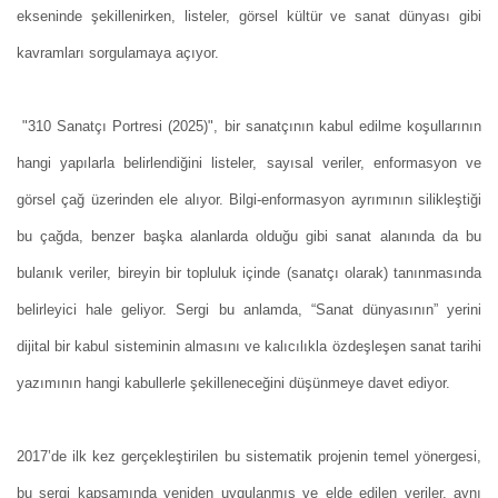
ekseninde şekillenirken, listeler, görsel kültür ve sanat dünyası gibi
kavramları sorgulamaya açıyor.
"310 Sanatçı Portresi (2025)", bir sanatçının kabul edilme koşullarının
hangi yapılarla belirlendiğini listeler, sayısal veriler, enformasyon ve
görsel çağ üzerinden ele alıyor. Bilgi-enformasyon ayrımının silikleştiği
bu çağda, benzer başka alanlarda olduğu gibi sanat alanında da bu
bulanık veriler, bireyin bir topluluk içinde (sanatçı olarak) tanınmasında
belirleyici hale geliyor. Sergi bu anlamda, “Sanat dünyasının” yerini
dijital bir kabul sisteminin almasını ve kalıcılıkla özdeşleşen sanat tarihi
yazımının hangi kabullerle şekilleneceğini düşünmeye davet ediyor.
2017’de ilk kez gerçekleştirilen bu sistematik projenin temel yönergesi,
bu sergi kapsamında yeniden uygulanmış ve elde edilen veriler, aynı