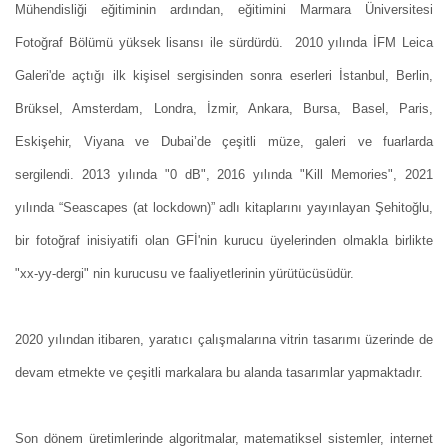
Mühendisliği eğitiminin ardından, eğitimini Marmara Üniversitesi
Fotoğraf Bölümü yüksek lisansı ile sürdürdü. 2010 yılında İFM Leica
Galeri'de açtığı ilk kişisel sergisinden sonra eserleri İstanbul, Berlin,
Brüksel, Amsterdam, Londra, İzmir, Ankara, Bursa, Basel, Paris,
Eskişehir, Viyana ve Dubai’de çeşitli müze, galeri ve fuarlarda
sergilendi. 2013 yılında "0 dB", 2016 yılında "Kill Memories", 2021
yılında “Seascapes (at lockdown)” adlı kitaplarını yayınlayan Şehitoğlu,
bir fotoğraf inisiyatifi olan GFİ'nin kurucu üyelerinden olmakla birlikte
"xx-yy-dergi" nin kurucusu ve faaliyetlerinin yürütücüsüdür.
2020 yılından itibaren, yaratıcı çalışmalarına vitrin tasarımı üzerinde de
devam etmekte ve çeşitli markalara bu alanda tasarımlar yapmaktadır.
Son dönem üretimlerinde algoritmalar, matematiksel sistemler, internet