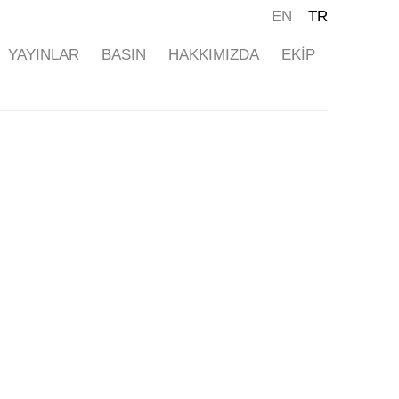
EN
TR
YAYINLAR
BASIN
HAKKIMIZDA
EKİP
ollowing image in a popup: