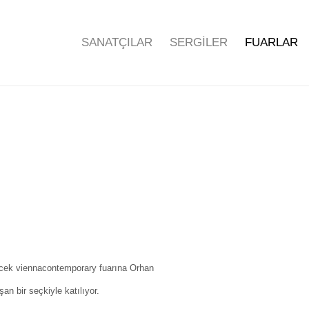
SANATÇILAR
SERGİLER
FUARLAR
Open a larger version of the f
ecek viennacontemporary fuarına Orhan
an bir seçkiyle katılıyor.