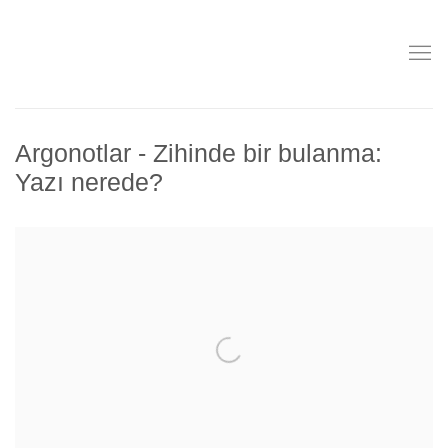
Argonotlar - Zihinde bir bulanma:
Yazı nerede?
Open a larger version of the following image in a popup: